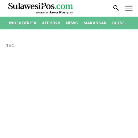
INDEX BERITA
AFF 2026
NEWS
MAKASSAR
SULSEL
PO
TAG