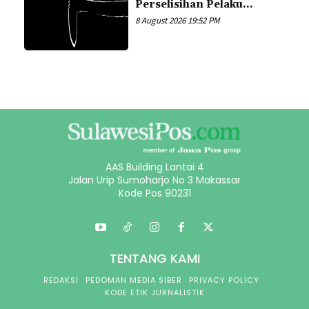
Perselisihan Pelaku...
8 August 2026 19:52 PM
AAS Building Lantai 4
Jalan Urip Sumoharjo No 3 Makassar
Kode Pos 90231
TENTANG KAMI
REDAKSI
PEDOMAN MEDIA SIBER
PRIVACY POLICY
KODE ETIK JURNALISTIK