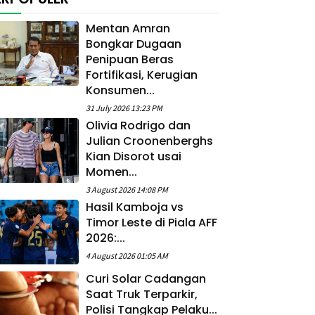
Mentan Amran
Bongkar Dugaan
Penipuan Beras
Fortifikasi, Kerugian
Konsumen...
31 July 2026 13:23 PM
Olivia Rodrigo dan
Julian Croonenberghs
Kian Disorot usai
Momen...
3 August 2026 14:08 PM
Hasil Kamboja vs
Timor Leste di Piala AFF
2026:...
4 August 2026 01:05 AM
Curi Solar Cadangan
Saat Truk Terparkir,
Polisi Tangkap Pelaku...