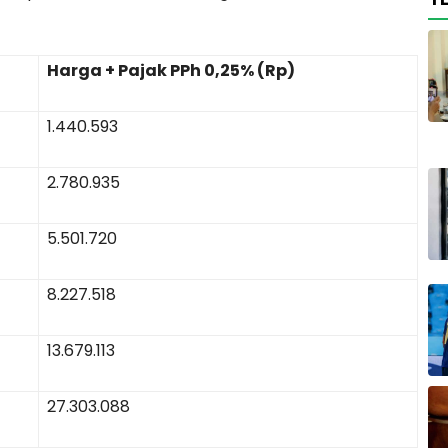
Harga + Pajak PPh 0,25% (Rp)
1.440.593
2.780.935
5.501.720
8.227.518
13.679.113
27.303.088