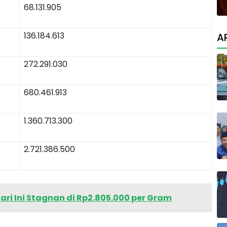
68.131.905
136.184.613
A
272.291.030
680.461.913
1.360.713.300
2.721.386.500
ri Ini Stagnan di Rp2.805.000 per Gram